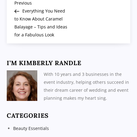
P
Previous
Previous
Post
Everything You Need
o
to Know About Caramel
Balayage – Tips and Ideas
s
for a Fabulous Look
t
n
I’M KIMBERLY RANDLE
a
With 10 years and 3 businesses in the
event industry, helping others succeed in
v
their dream career of wedding and event
planning makes my heart sing.
i
CATEGORIES
g
Beauty Essentials
a