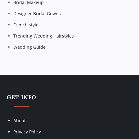
Bridal Makeup
t
Designer Bridal Gowns
i
French style
Trending Wedding Hairstyles
o
Wedding Guide
n
GET INFO
About
Privacy Policy